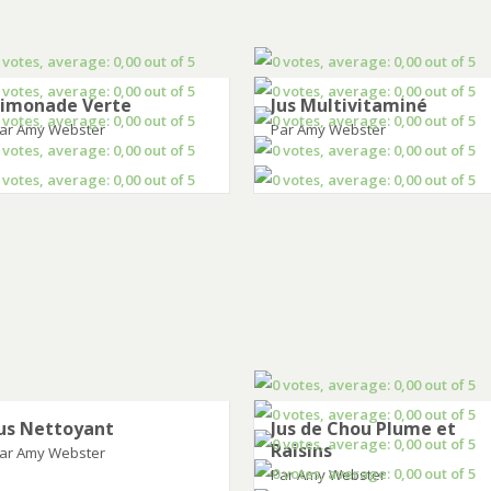
Limonade Verte
Jus Multivitaminé
ar Amy Webster
Par Amy Webster
us Nettoyant
Jus de Chou Plume et
Raisins
ar Amy Webster
Par Amy Webster