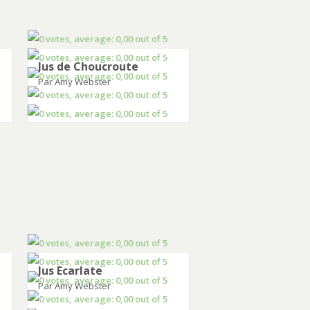
Jus de Choucroute
Par Amy Webster
Jus Ecarlate
Par Amy Webster