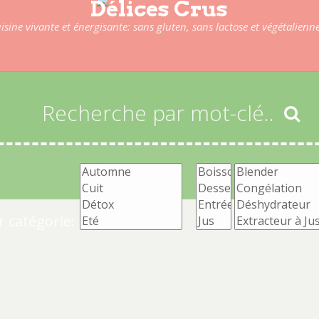
Délices Crus
isine vivante et énergisante: sans gluten, sans lactose et végétalienne
 catégorie: