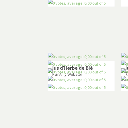
Jus d’Herbe de Blé
J
Par Amy Webster
P