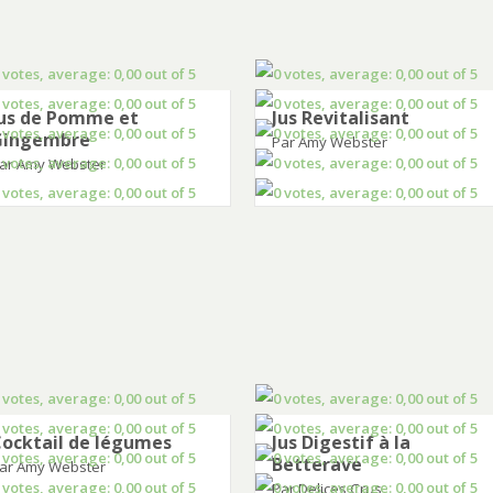
us de Pomme et
Jus Revitalisant
Gingembre
Par Amy Webster
ar Amy Webster
ocktail de légumes
Jus Digestif à la
Betterave
ar Amy Webster
Par Delices Crus