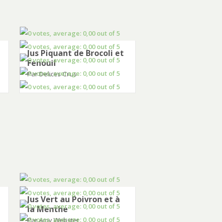
Jus Piquant de Brocoli et
Fenouil
Par Delices Crus
Jus Vert au Poivron et à
la Menthe
Par Amy Webster