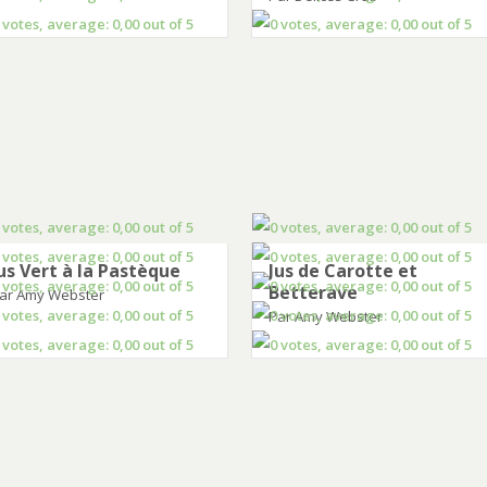
us Vert à la Pastèque
Jus de Carotte et
Betterave
ar Amy Webster
Par Amy Webster