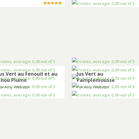
us Vert au Fenouil et au
Jus Vert au
Chou Plume
Pamplemousse
ar Amy Webster
Par Amy Webster