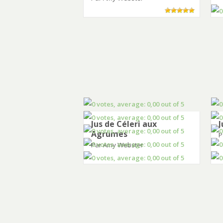
Jus de Céleri aux
J
Agrumes
P
Par Amy Webster