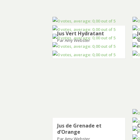
Jus Vert Hydratant
J
Par Amy Webster
P
Jus de Grenade et
C
d’Orange
P
Par Amy Webster