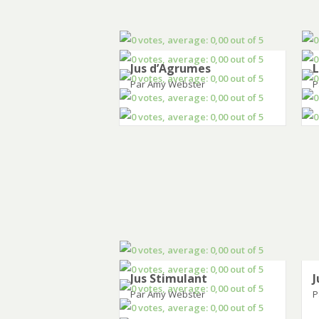
Jus d’Agrumes
Par Amy Webster
P
Jus Stimulant
J
Par Amy Webster
P