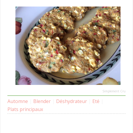
Simplement Cru
Automne
|
Blender
|
Déshydrateur
|
Eté
|
Plats principaux