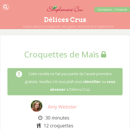
Connexion / S'inscrire
Délices Crus
Cuisine vivante et énergisante: sans gluten, sans lactose et végétalienne!
Croquettes de Maïs
Cette recette ne fait pas partie de l'avant-première
gratuite. Veuillez s'il vous plaît vous
identifier
ou
vous
abonner
à Délices Crus.
Amy Webster
30 minutes
12 croquettes