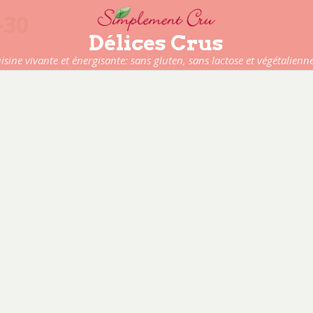
-30
Délices Crus
isine vivante et énergisante: sans gluten, sans lactose et végétalienne