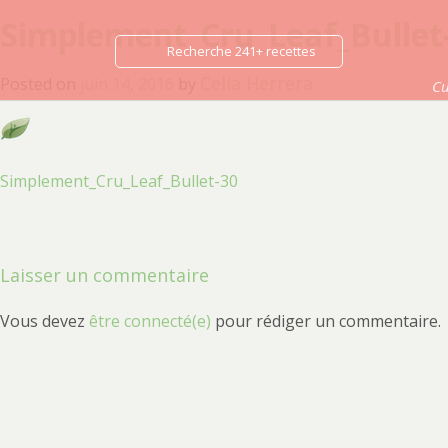
Simplement_Cru_Leaf_Bullet
Recherche 241+ recettes
Celia Herrera
Posted on
juin 14, 2016
by
Cu
Navigation
Simplement_Cru_Leaf_Bullet-30
de
l’article
Laisser un commentaire
Vous devez
être connecté(e)
pour rédiger un commentaire.