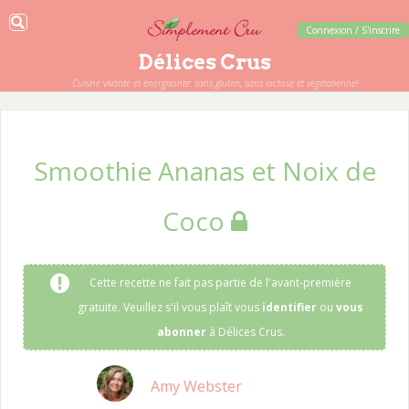
Connexion / S'inscrire
Délices Crus
Cuisine vivante et énergisante: sans gluten, sans lactose et végétalienne!
Smoothie Ananas et Noix de
Coco
Cette recette ne fait pas partie de l'avant-première
gratuite. Veuillez s'il vous plaît vous
identifier
ou
vous
abonner
à Délices Crus.
Amy Webster