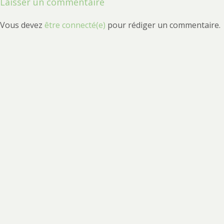
l’article
Laisser un commentaire
Vous devez
être connecté(e)
pour rédiger un commentaire.